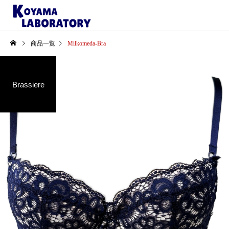
商品一覧
Milkomeda-Bra
Brassiere