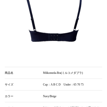
商品名
Milkomeda-Bra(ミルコメダブラ)
サイズ
Cup：A B C D Under：65 70 75
カラー
Navy/Beige