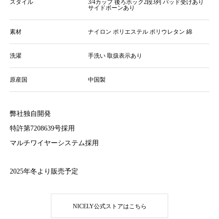
スタイル
3/4カップ 後ろホック2段3列 パッド受けあり
サイドボーンあり
素材
ナイロン ポリエステル ポリウレタン 綿
洗濯
手洗い 取扱表示あり
原産国
中国製
弊社独自開発
特許第7208639号採用
マルチワイヤーシステム採用
2025年冬より販売予定
NICELY公式ストアはこちら