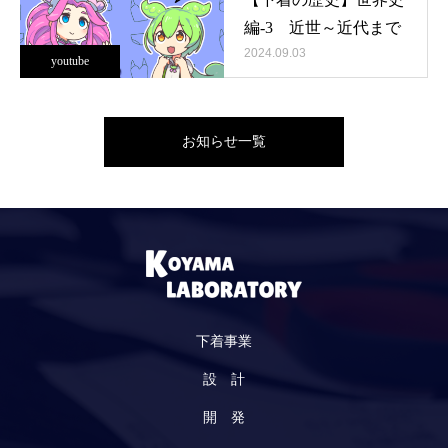
編-3 近世～近代まで
2024.09.03
youtube
お知らせ一覧
下着事業
設 計
開 発